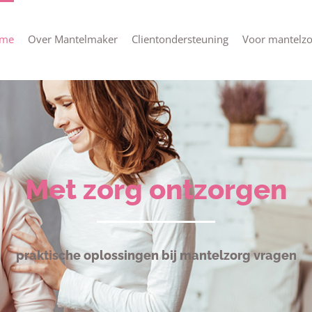
me
Over Mantelmaker
Clientondersteuning
Voor mantelzo
Met zorg ontzorgen
praktische oplossingen bij mantelzorg vragen