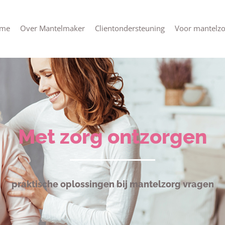
me
Over Mantelmaker
Clientondersteuning
Voor mantelzo
Met zorg ontzorgen
praktische oplossingen bij mantelzorg vragen